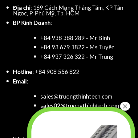
Địa chỉ:
169 Cách Mạng Tháng Tám, KP Tân
Ngọc, P. Phú Mỹ, Tp. HCM
BP Kinh Doanh
:
+84 938 388 289 - Mr Bình
+84 93 679 1822 - Ms Tuyên
+84 937 326 322 - Mr Trung
Hotline
: +84 908 556 822
Email
:
sales@truongthinhtech.com
sales02@truongthinhtech.com
sales03@truongthinhtech.com
info@truongthinhtech.com