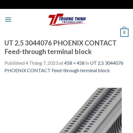
Skip
to
content
0
UT 2,5 3044076 PHOENIX CONTACT
Feed-through terminal block
Published
4 Tháng 7, 2023
at
458 × 458
in
UT 2,5 3044076
PHOENIX CONTACT Feed-through terminal block