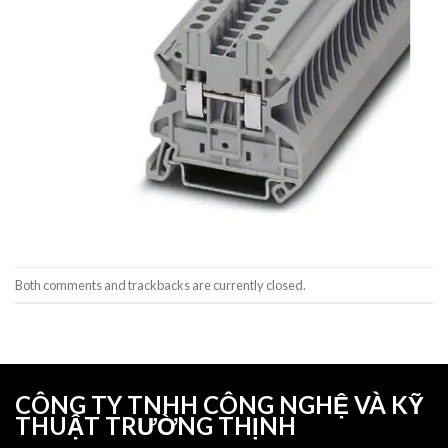
Both comments and trackbacks are currently closed.
CÔNG TY TNHH CÔNG NGHỆ VÀ KỸ
THUẬT TRƯỜNG THỊNH