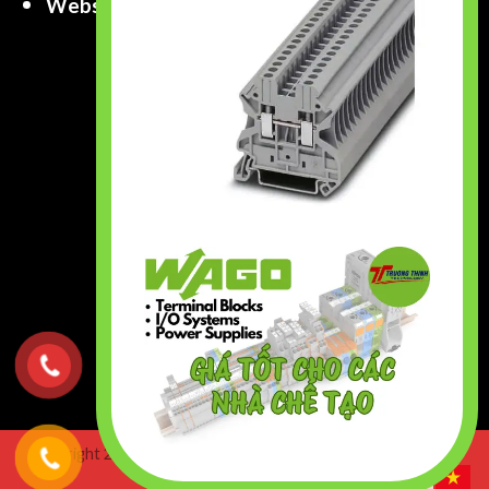
Website
:
www.truongthinhtech.com
www.components.com.vn
Copyright 2026 ©
Truong Thinh Technology & Engineering
Co.,Ltd. All right Reserved.