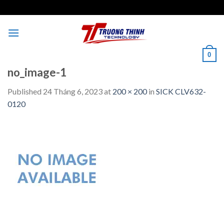
Skip
to
content
0
no_image-1
Published
24 Tháng 6, 2023
at
200 × 200
in
SICK CLV632-
0120