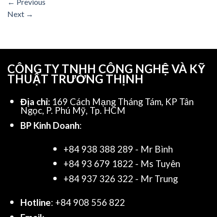
←
Previous
Next
→
CÔNG TY TNHH CÔNG NGHỆ VÀ KỸ
THUẬT TRƯỜNG THỊNH
Địa chỉ:
169 Cách Mạng Tháng Tám, KP Tân
Ngọc, P. Phú Mỹ, Tp. HCM
BP Kinh Doanh
:
+84 938 388 289 - Mr Bình
+84 93 679 1822 - Ms Tuyên
+84 937 326 322 - Mr Trung
Hotline
: +84 908 556 822