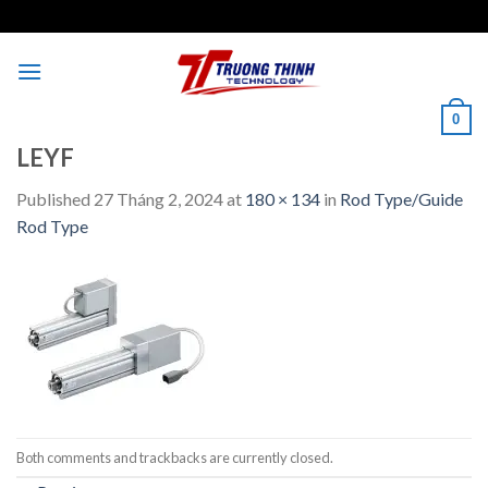
Skip
to
content
0
LEYF
Published
27 Tháng 2, 2024
at
180 × 134
in
Rod Type/Guide
Rod Type
Both comments and trackbacks are currently closed.