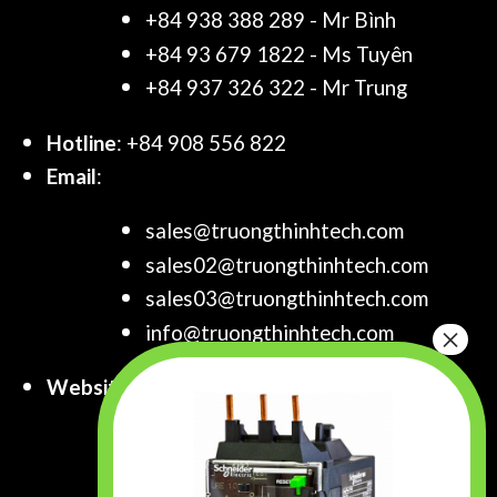
+84 938 388 289 - Mr Bình
+84 93 679 1822 - Ms Tuyên
+84 937 326 322 - Mr Trung
Hotline
: +84 908 556 822
Email
:
sales@truongthinhtech.com
sales02@truongthinhtech.com
sales03@truongthinhtech.com
info@truongthinhtech.com
Website
:
www.truongthinhtech.com
www.components.com.vn