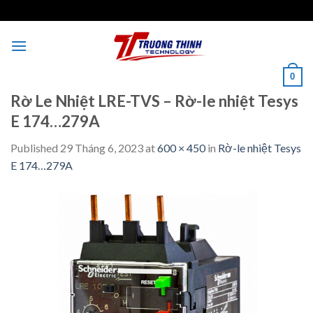
Skip
to
content
0
Rờ Le Nhiệt LRE-TVS – Rờ-le nhiệt Tesys
E 174…279A
Published
29 Tháng 6, 2023
at
600 × 450
in
Rờ-le nhiệt Tesys
E 174…279A