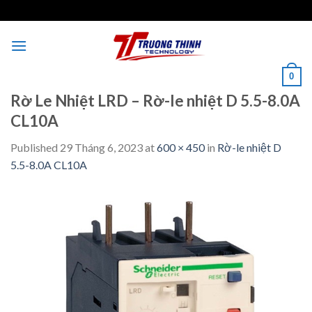
Skip
to
content
0
Rờ Le Nhiệt LRD – Rờ-le nhiệt D 5.5-8.0A
CL10A
Published
29 Tháng 6, 2023
at
600 × 450
in
Rờ-le nhiệt D
5.5-8.0A CL10A