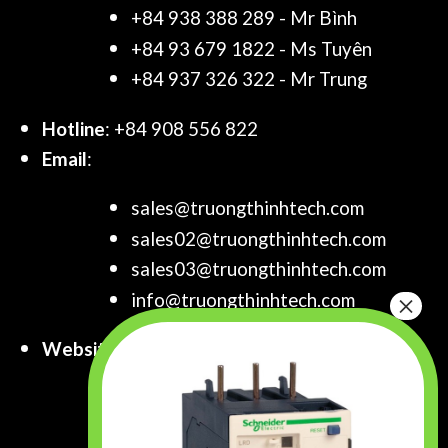
+84 938 388 289 - Mr Bình
+84 93 679 1822 - Ms Tuyên
+84 937 326 322 - Mr Trung
Hotline
: +84 908 556 822
Email
:
sales@truongthinhtech.com
sales02@truongthinhtech.com
sales03@truongthinhtech.com
info@truongthinhtech.com
Website
:
www.truongthinhtech.com
www.components.com.vn