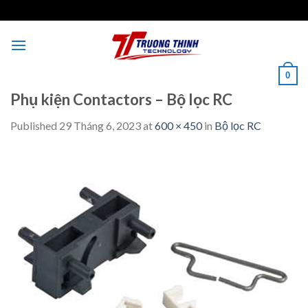
Skip
to
content
0
Phụ kiện Contactors – Bộ lọc RC
Published
29 Tháng 6, 2023
at
600 × 450
in
Bộ lọc RC