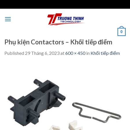
Skip
to
content
0
Phụ kiện Contactors – Khối tiếp điểm
Published
29 Tháng 6, 2023
at
600 × 450
in
Khối tiếp điểm