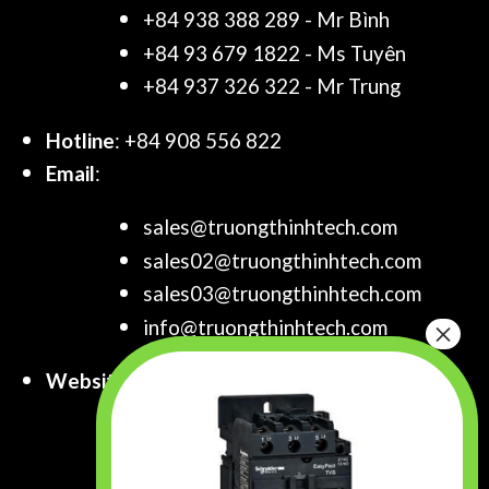
+84 938 388 289 - Mr Bình
+84 93 679 1822 - Ms Tuyên
+84 937 326 322 - Mr Trung
Hotline
: +84 908 556 822
Email
:
sales@truongthinhtech.com
sales02@truongthinhtech.com
sales03@truongthinhtech.com
info@truongthinhtech.com
Website
:
www.truongthinhtech.com
www.components.com.vn