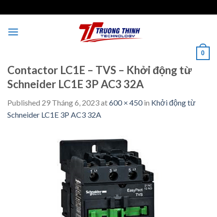
Skip
to
content
0
Contactor LC1E – TVS – Khởi động từ
Schneider LC1E 3P AC3 32A
Published
29 Tháng 6, 2023
at
600 × 450
in
Khởi động từ
Schneider LC1E 3P AC3 32A