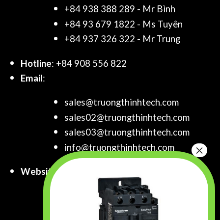
+84 938 388 289 - Mr Bình
+84 93 679 1822 - Ms Tuyên
+84 937 326 322 - Mr Trung
Hotline
: +84 908 556 822
Email
:
sales@truongthinhtech.com
sales02@truongthinhtech.com
sales03@truongthinhtech.com
info@truongthinhtech.com
Website
:
www.truongthinhtech.com
www.components.com.vn