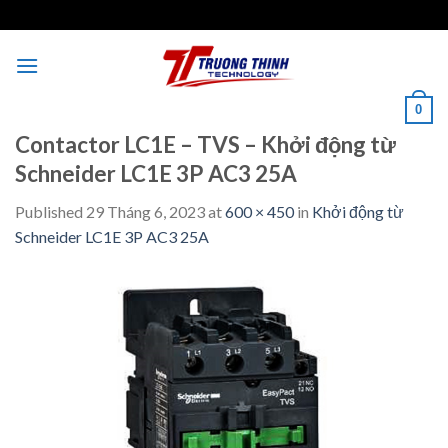
Skip
to
content
0
Contactor LC1E – TVS – Khởi động từ
Schneider LC1E 3P AC3 25A
Published
29 Tháng 6, 2023
at
600 × 450
in
Khởi động từ
Schneider LC1E 3P AC3 25A