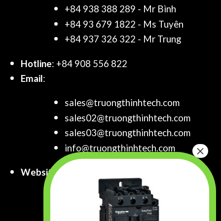
+84 938 388 289 - Mr Bình
+84 93 679 1822 - Ms Tuyên
+84 937 326 322 - Mr Trung
Hotline
: +84 908 556 822
Email
:
sales@truongthinhtech.com
sales02@truongthinhtech.com
sales03@truongthinhtech.com
info@truongthinhtech.com
Website
:
www.truongthinhtech.com
www.components.com.vn