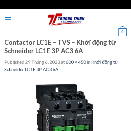
Skip
to
content
0
Contactor LC1E – TVS – Khởi động từ
Schneider LC1E 3P AC3 6A
Published
29 Tháng 6, 2023
at
600 × 450
in
Khởi động từ
Schneider LC1E 3P AC3 6A