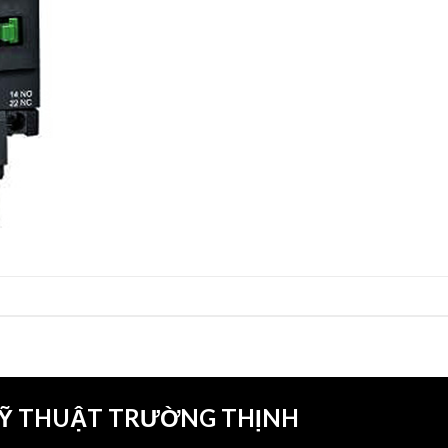
KỸ THUẬT TRƯỜNG THỊNH