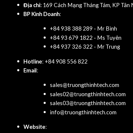
Địa chỉ:
169 Cách Mạng Tháng Tám, KP Tân N
BP Kinh Doanh
:
+84 938 388 289 - Mr Bình
+84 93 679 1822 - Ms Tuyên
+84 937 326 322 - Mr Trung
Hotline
: +84 908 556 822
Email
:
sales@truongthinhtech.com
sales02@truongthinhtech.com
sales03@truongthinhtech.com
info@truongthinhtech.com
Website
: