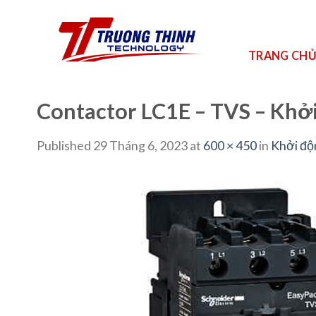
Skip
to
content
TRANG CH
Contactor LC1E – TVS – Khở
Published
29 Tháng 6, 2023
at
600 × 450
in
Khởi độ