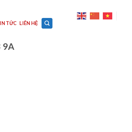
IN TỨC
LIÊN HỆ
3 9A