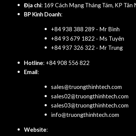
Địa chỉ:
169 Cách Mạng Tháng Tám, KP Tân N
BP Kinh Doanh
:
+84 938 388 289 - Mr Bình
+84 93 679 1822 - Ms Tuyên
+84 937 326 322 - Mr Trung
Hotline
: +84 908 556 822
Email
:
sales@truongthinhtech.com
sales02@truongthinhtech.com
sales03@truongthinhtech.com
info@truongthinhtech.com
Website
: