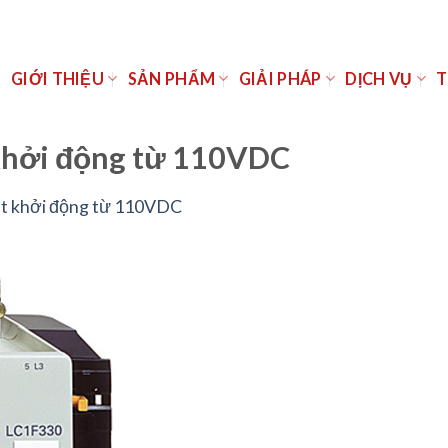
Ủ
GIỚI THIỆU
SẢN PHẨM
GIẢI PHÁP
DỊCH VỤ
T
 khởi động từ 110VDC
t khởi động từ 110VDC