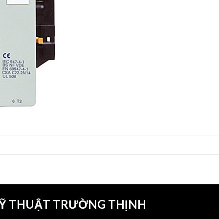
KỸ THUẬT TRƯỜNG THỊNH