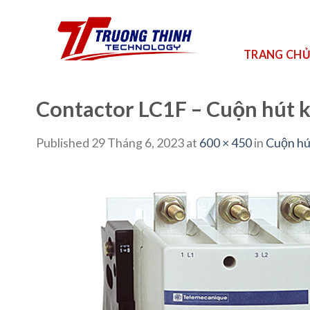
Skip
to
content
TRANG CH
Contactor LC1F – Cuộn hút
Published
29 Tháng 6, 2023
at
600 × 450
in
Cuộn hú