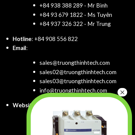
+84 938 388 289 - Mr Bình
+84 93 679 1822 - Ms Tuyên
+84 937 326 322 - Mr Trung
Hotline
: +84 908 556 822
Email
:
sales@truongthinhtech.com
sales02@truongthinhtech.com
sales03@truongthinhtech.com
info@truongthinhtech.com
Website
:
www.truongthinhtech.com
www.components.com.vn