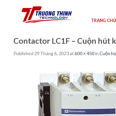
Skip
to
content
TRANG CH
Contactor LC1F – Cuộn hút 
Published
29 Tháng 6, 2023
at
600 × 450
in
Cuộn hú