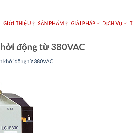
Ủ
GIỚI THIỆU
SẢN PHẨM
GIẢI PHÁP
DỊCH VỤ
T
khởi động từ 380VAC
t khởi động từ 380VAC