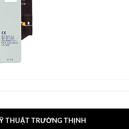
KỸ THUẬT TRƯỜNG THỊNH