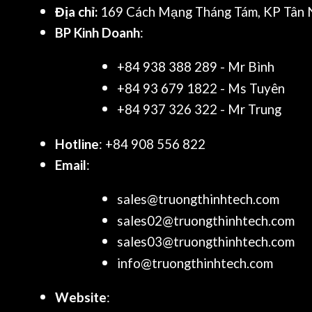
Địa chỉ:
169 Cách Mạng Tháng Tám, KP Tân N
BP Kinh Doanh
:
+84 938 388 289 - Mr Bình
+84 93 679 1822 - Ms Tuyên
+84 937 326 322 - Mr Trung
Hotline
: +84 908 556 822
Email
:
sales@truongthinhtech.com
sales02@truongthinhtech.com
sales03@truongthinhtech.com
info@truongthinhtech.com
Website
: