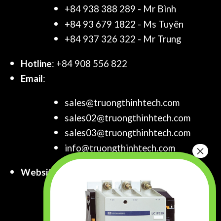
+84 938 388 289 - Mr Bình
+84 93 679 1822 - Ms Tuyên
+84 937 326 322 - Mr Trung
Hotline
: +84 908 556 822
Email
:
sales@truongthinhtech.com
sales02@truongthinhtech.com
sales03@truongthinhtech.com
info@truongthinhtech.com
Website
:
www.truongthinhtech.com
www.components.com.vn