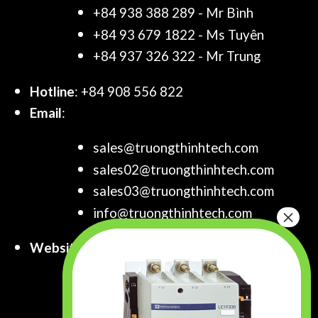
+84 938 388 289 - Mr Bình
+84 93 679 1822 - Ms Tuyên
+84 937 326 322 - Mr Trung
Hotline
: +84 908 556 822
Email
:
sales@truongthinhtech.com
sales02@truongthinhtech.com
sales03@truongthinhtech.com
info@truongthinhtech.com
Website
:
www.truongthinhtech.com
www.components.com.vn