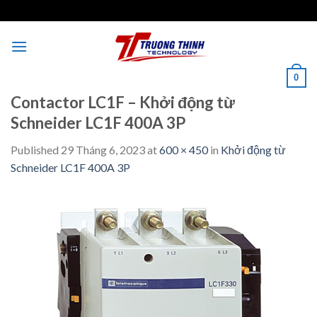
Skip
to
content
0
Contactor LC1F – Khởi động từ
Schneider LC1F 400A 3P
Published
29 Tháng 6, 2023
at
600 × 450
in
Khởi động từ
Schneider LC1F 400A 3P