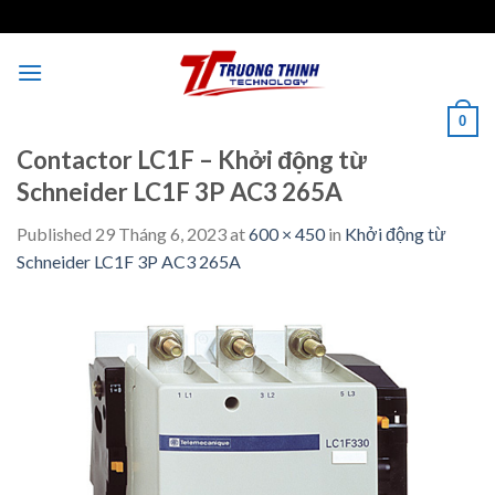
Skip
to
content
0
Contactor LC1F – Khởi động từ
Schneider LC1F 3P AC3 265A
Published
29 Tháng 6, 2023
at
600 × 450
in
Khởi động từ
Schneider LC1F 3P AC3 265A