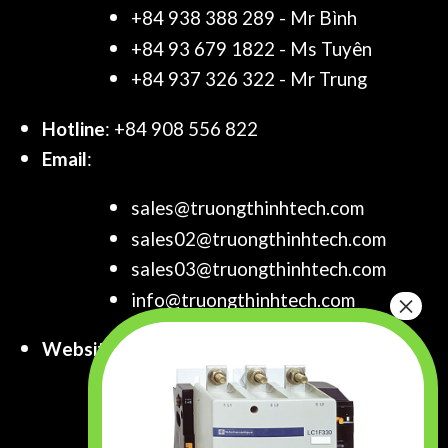
+84 938 388 289 - Mr Bình
+84 93 679 1822 - Ms Tuyên
+84 937 326 322 - Mr Trung
Hotline
: +84 908 556 822
Email
:
sales@truongthinhtech.com
sales02@truongthinhtech.com
sales03@truongthinhtech.com
info@truongthinhtech.com
Website
:
www.truongthinhtech.com
www.components.com.vn