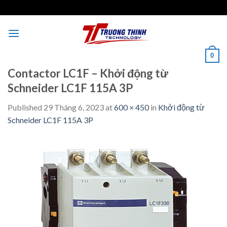
Skip
to
content
0
Contactor LC1F – Khởi động từ
Schneider LC1F 115A 3P
Published
29 Tháng 6, 2023
at
600 × 450
in
Khởi động từ
Schneider LC1F 115A 3P