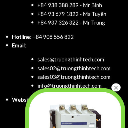
+84 938 388 289 - Mr Bình
+84 93 679 1822 - Ms Tuyên
+84 937 326 322 - Mr Trung
Hotline
: +84 908 556 822
Email
:
sales@truongthinhtech.com
sales02@truongthinhtech.com
sales03@truongthinhtech.com
info@truongthinhtech.com
Website
:
www.truongthinhtech.com
www.components.com.vn