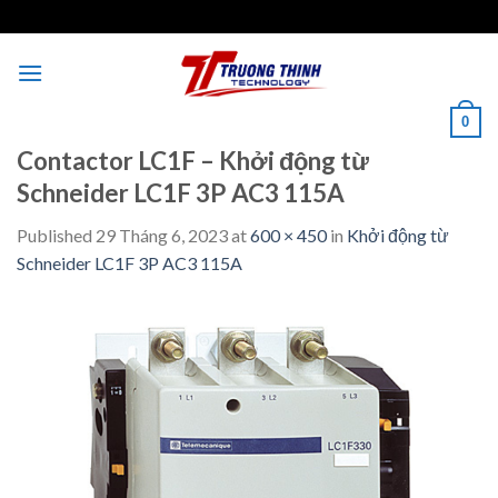
Skip
to
content
0
Contactor LC1F – Khởi động từ
Schneider LC1F 3P AC3 115A
Published
29 Tháng 6, 2023
at
600 × 450
in
Khởi động từ
Schneider LC1F 3P AC3 115A