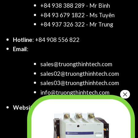
+84 938 388 289 - Mr Bình
+84 93 679 1822 - Ms Tuyên
+84 937 326 322 - Mr Trung
Hotline
: +84 908 556 822
Email
:
sales@truongthinhtech.com
sales02@truongthinhtech.com
sales03@truongthinhtech.com
info@truongthinhtech.com
Website
:
www.truongthinhtech.com
www.components.com.vn