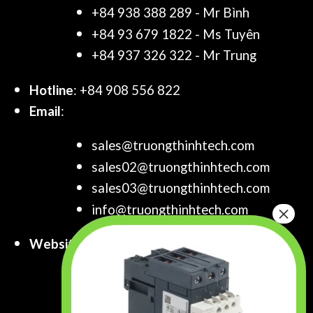
+84 938 388 289 - Mr Bình
+84 93 679 1822 - Ms Tuyên
+84 937 326 322 - Mr Trung
Hotline
: +84 908 556 822
Email
:
sales@truongthinhtech.com
sales02@truongthinhtech.com
sales03@truongthinhtech.com
info@truongthinhtech.com
Website
:
www.truongthinhtech.com
www.components.com.vn