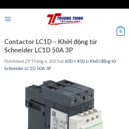
Skip
to
content
0
Contactor LC1D – Khởi động từ
Schneider LC1D 50A 3P
Published
29 Tháng 6, 2023
at
600 × 450
in
Khởi động từ
Schneider LC1D 50A 3P