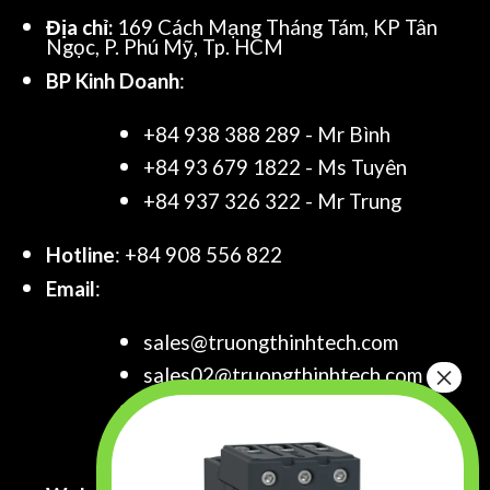
Địa chỉ:
169 Cách Mạng Tháng Tám, KP Tân
Ngọc, P. Phú Mỹ, Tp. HCM
BP Kinh Doanh
:
+84 938 388 289 - Mr Bình
+84 93 679 1822 - Ms Tuyên
+84 937 326 322 - Mr Trung
Hotline
: +84 908 556 822
Email
:
sales@truongthinhtech.com
sales02@truongthinhtech.com
sales03@truongthinhtech.com
info@truongthinhtech.com