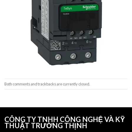
Both comments and trackbacks are currently closed.
CÔNG TY TNHH CÔNG NGHỆ VÀ KỸ
THUẬT TRƯỜNG THỊNH