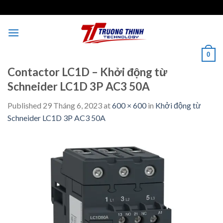
Skip
to
content
0
Contactor LC1D – Khởi động từ
Schneider LC1D 3P AC3 50A
Published
29 Tháng 6, 2023
at
600 × 600
in
Khởi động từ
Schneider LC1D 3P AC3 50A