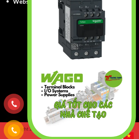
Website
:
www.truongthinhtech.com
www.components.com.vn
Copyright 2026 ©
Truong Thinh Technology & Engineering
Co.,Ltd. All right Reserved.