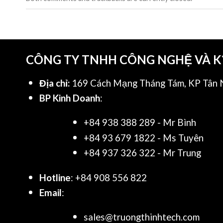
CÔNG TY TNHH CÔNG NGHỆ VÀ 
Địa chỉ:
169 Cách Mạng Tháng Tám, KP Tân N
BP Kinh Doanh
:
+84 938 388 289 - Mr Bình
+84 93 679 1822 - Ms Tuyên
+84 937 326 322 - Mr Trung
Hotline
: +84 908 556 822
Email
:
sales@truongthinhtech.com