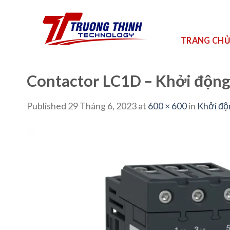
Skip
to
content
TRANG CH
Contactor LC1D – Khởi động
Published
29 Tháng 6, 2023
at
600 × 600
in
Khởi độ