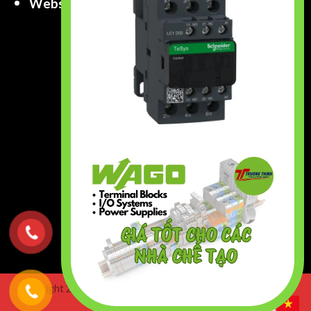
Website
:
www.truongthinhtech.com
www.components.com.vn
Copyright 2026 ©
Truong Thinh Technology & Engineering
Co.,Ltd. All right Reserved.