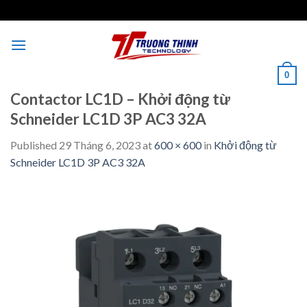
Skip
to
content
0
Contactor LC1D – Khởi động từ
Schneider LC1D 3P AC3 32A
Published
29 Tháng 6, 2023
at
600 × 600
in
Khởi động từ
Schneider LC1D 3P AC3 32A