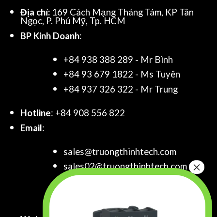
Địa chỉ:
169 Cách Mạng Tháng Tám, KP Tân
Ngọc, P. Phú Mỹ, Tp. HCM
BP Kinh Doanh
:
+84 938 388 289 - Mr Bình
+84 93 679 1822 - Ms Tuyên
+84 937 326 322 - Mr Trung
Hotline
: +84 908 556 822
Email
:
sales@truongthinhtech.com
sales02@truongthinhtech.com
sales03@truongthinhtech.com
info@truongthinhtech.com