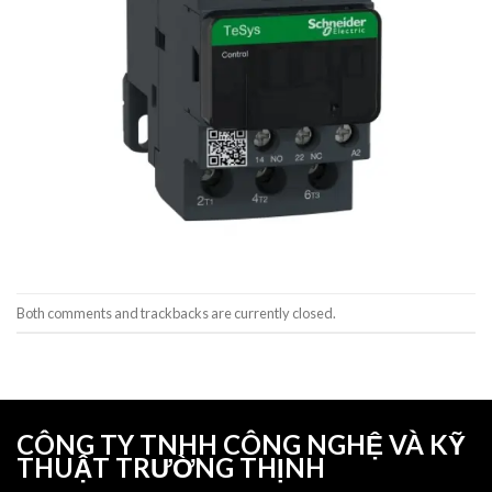
Both comments and trackbacks are currently closed.
CÔNG TY TNHH CÔNG NGHỆ VÀ KỸ
THUẬT TRƯỜNG THỊNH