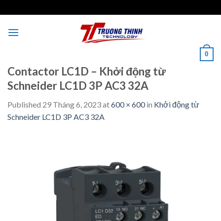
Skip
to
content
0
Contactor LC1D – Khởi động từ
Schneider LC1D 3P AC3 32A
Published
29 Tháng 6, 2023
at
600 × 600
in
Khởi động từ
Schneider LC1D 3P AC3 32A