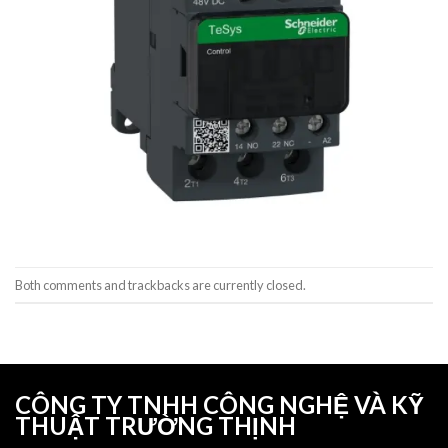
Both comments and trackbacks are currently closed.
CÔNG TY TNHH CÔNG NGHỆ VÀ KỸ
THUẬT TRƯỜNG THỊNH