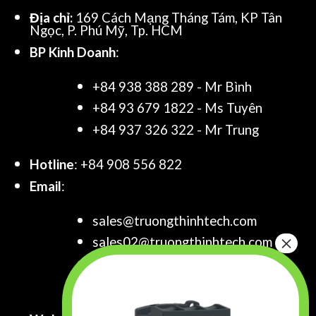
Địa chỉ:
169 Cách Mạng Tháng Tám, KP Tân
Ngọc, P. Phú Mỹ, Tp. HCM
BP Kinh Doanh
:
+84 938 388 289 - Mr Bình
+84 93 679 1822 - Ms Tuyên
+84 937 326 322 - Mr Trung
Hotline
: +84 908 556 822
Email
:
sales@truongthinhtech.com
sales02@truongthinhtech.com
sales03@truongthinhtech.com
info@truongthinhtech.com