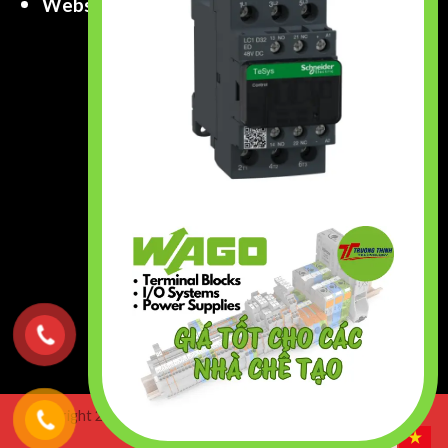
Website
:
www.truongthinhtech.com
www.components.com.vn
Copyright 2026 ©
Truong Thinh Technology & Engineering
Co.,Ltd. All right Reserved.