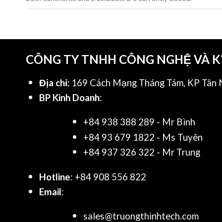
CÔNG TY TNHH CÔNG NGHỆ VÀ 
Địa chỉ:
169 Cách Mạng Tháng Tám, KP Tân N
BP Kinh Doanh
:
+84 938 388 289 - Mr Bình
+84 93 679 1822 - Ms Tuyên
+84 937 326 322 - Mr Trung
Hotline
: +84 908 556 822
Email
:
sales@truongthinhtech.com