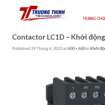
Skip
to
content
TRANG CH
Contactor LC1D – Khởi động
Published
29 Tháng 6, 2023
at
600 × 600
in
Khởi độ