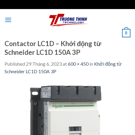
Skip
to
content
0
Contactor LC1D – Khởi động từ
Schneider LC1D 150A 3P
Published
29 Tháng 6, 2023
at
600 × 450
in
Khởi động từ
Schneider LC1D 150A 3P