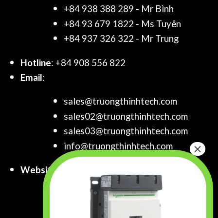
+84 938 388 289 - Mr Bình
+84 93 679 1822 - Ms Tuyên
+84 937 326 322 - Mr Trung
Hotline
: +84 908 556 822
Email
:
sales@truongthinhtech.com
sales02@truongthinhtech.com
sales03@truongthinhtech.com
info@truongthinhtech.com
Website
:
www.truongthinhtech.com
www.components.com.vn