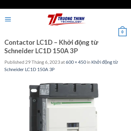
Skip
to
content
0
Contactor LC1D – Khởi động từ
Schneider LC1D 150A 3P
Published
29 Tháng 6, 2023
at
600 × 450
in
Khởi động từ
Schneider LC1D 150A 3P