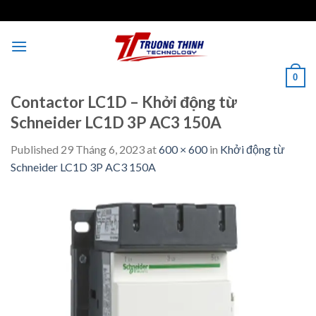
Skip
to
content
0
Contactor LC1D – Khởi động từ
Schneider LC1D 3P AC3 150A
Published
29 Tháng 6, 2023
at
600 × 600
in
Khởi động từ
Schneider LC1D 3P AC3 150A