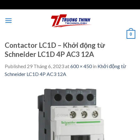
Skip
to
content
0
Contactor LC1D – Khởi động từ
Schneider LC1D 4P AC3 12A
Published
29 Tháng 6, 2023
at
600 × 450
in
Khởi động từ
Schneider LC1D 4P AC3 12A