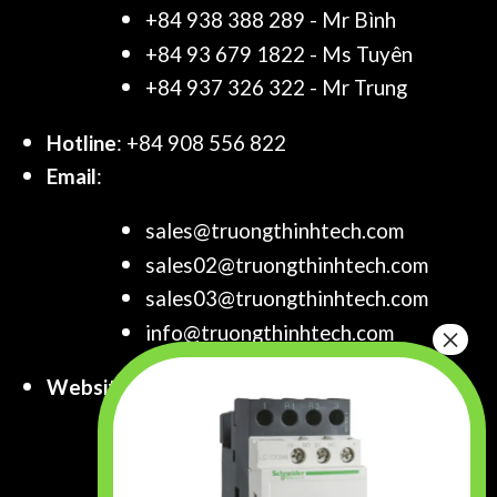
+84 938 388 289 - Mr Bình
+84 93 679 1822 - Ms Tuyên
+84 937 326 322 - Mr Trung
Hotline
: +84 908 556 822
Email
:
sales@truongthinhtech.com
sales02@truongthinhtech.com
sales03@truongthinhtech.com
info@truongthinhtech.com
Website
:
www.truongthinhtech.com
www.components.com.vn