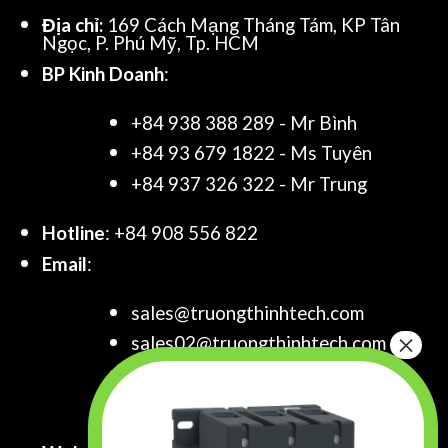
Địa chỉ:
169 Cách Mạng Tháng Tám, KP Tân
Ngọc, P. Phú Mỹ, Tp. HCM
BP Kinh Doanh
:
+84 938 388 289 - Mr Bình
+84 93 679 1822 - Ms Tuyên
+84 937 326 322 - Mr Trung
Hotline
: +84 908 556 822
Email
:
sales@truongthinhtech.com
sales02@truongthinhtech.com
sales03@truongthinhtech.com
info@truongthinhtech.com