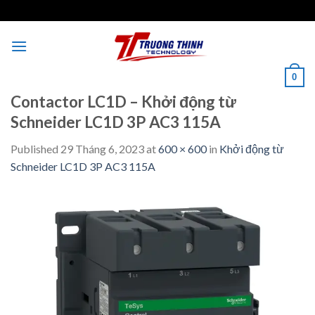
Skip
to
content
0
Contactor LC1D – Khởi động từ
Schneider LC1D 3P AC3 115A
Published
29 Tháng 6, 2023
at
600 × 600
in
Khởi động từ
Schneider LC1D 3P AC3 115A