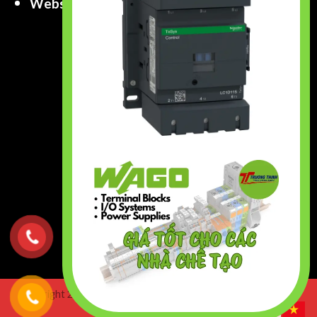
Website
:
www.truongthinhtech.com
www.components.com.vn
Copyright 2026 ©
Truong Thinh Technology & Engineering
Co.,Ltd. All right Reserved.