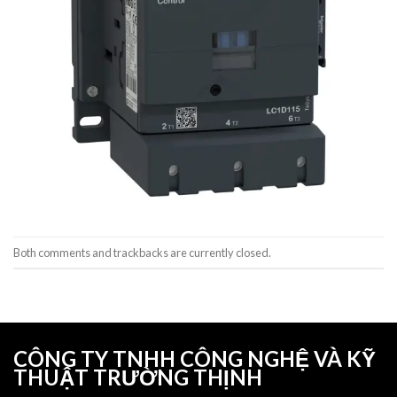
Both comments and trackbacks are currently closed.
CÔNG TY TNHH CÔNG NGHỆ VÀ KỸ
THUẬT TRƯỜNG THỊNH