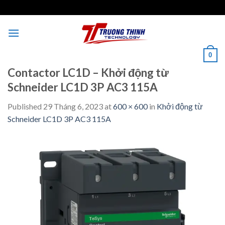
Skip
to
content
0
Contactor LC1D – Khởi động từ
Schneider LC1D 3P AC3 115A
Published
29 Tháng 6, 2023
at
600 × 600
in
Khởi động từ
Schneider LC1D 3P AC3 115A