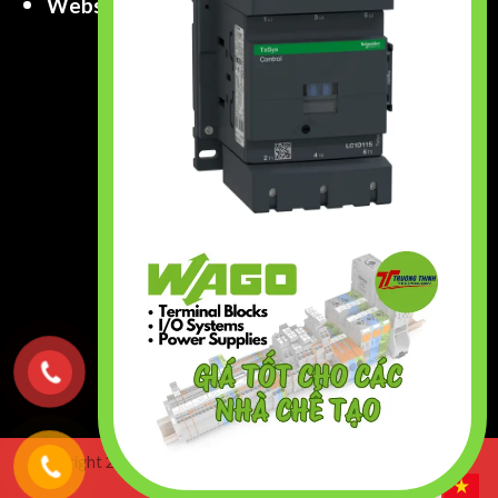
Website
:
www.truongthinhtech.com
www.components.com.vn
Copyright 2026 ©
Truong Thinh Technology & Engineering
Co.,Ltd. All right Reserved.