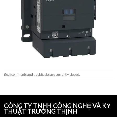
Both comments and trackbacks are currently closed.
CÔNG TY TNHH CÔNG NGHỆ VÀ KỸ
THUẬT TRƯỜNG THỊNH