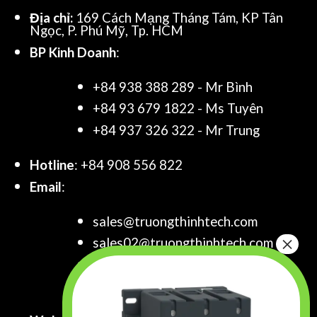
Địa chỉ:
169 Cách Mạng Tháng Tám, KP Tân
Ngọc, P. Phú Mỹ, Tp. HCM
BP Kinh Doanh
:
+84 938 388 289 - Mr Bình
+84 93 679 1822 - Ms Tuyên
+84 937 326 322 - Mr Trung
Hotline
: +84 908 556 822
Email
:
sales@truongthinhtech.com
sales02@truongthinhtech.com
sales03@truongthinhtech.com
info@truongthinhtech.com