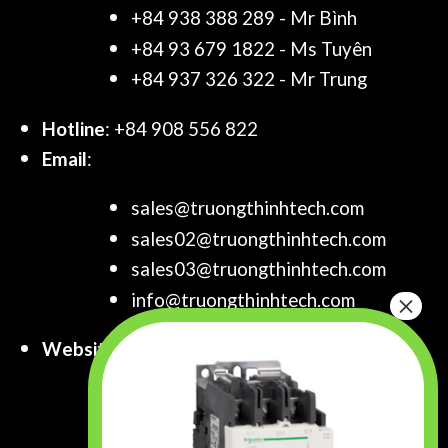
+84 938 388 289 - Mr Bình
+84 93 679 1822 - Ms Tuyên
+84 937 326 322 - Mr Trung
Hotline
: +84 908 556 822
Email
:
sales@truongthinhtech.com
sales02@truongthinhtech.com
sales03@truongthinhtech.com
info@truongthinhtech.com
Website
:
www.truongthinhtech.com
www.components.com.vn