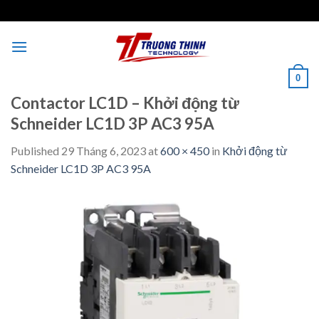
Skip
to
content
0
Contactor LC1D – Khởi động từ
Schneider LC1D 3P AC3 95A
Published
29 Tháng 6, 2023
at
600 × 450
in
Khởi động từ
Schneider LC1D 3P AC3 95A