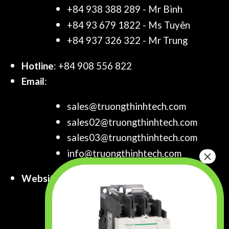
+84 938 388 289 - Mr Bình
+84 93 679 1822 - Ms Tuyên
+84 937 326 322 - Mr Trung
Hotline
: +84 908 556 822
Email
:
sales@truongthinhtech.com
sales02@truongthinhtech.com
sales03@truongthinhtech.com
info@truongthinhtech.com
Website
:
www.truongthinhtech.com
www.components.com.vn