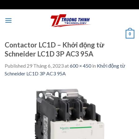
Skip
to
content
0
Contactor LC1D – Khởi động từ
Schneider LC1D 3P AC3 95A
Published
29 Tháng 6, 2023
at
600 × 450
in
Khởi động từ
Schneider LC1D 3P AC3 95A