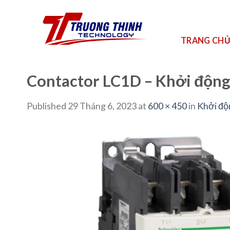
Skip
to
content
TRANG CH
Contactor LC1D – Khởi động
Published
29 Tháng 6, 2023
at
600 × 450
in
Khởi độ