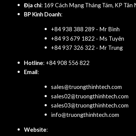
Địa chỉ:
169 Cách Mạng Tháng Tám, KP Tân N
BP Kinh Doanh
:
+84 938 388 289 - Mr Bình
+84 93 679 1822 - Ms Tuyên
+84 937 326 322 - Mr Trung
Hotline
: +84 908 556 822
Email
:
sales@truongthinhtech.com
sales02@truongthinhtech.com
sales03@truongthinhtech.com
info@truongthinhtech.com
Website
: