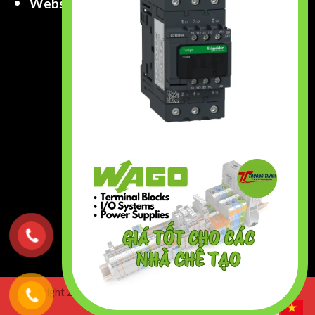
Website
:
www.truongthinhtech.com
www.components.com.vn
Copyright 2026 ©
Truong Thinh Technology & Engineering
Co.,Ltd. All right Reserved.