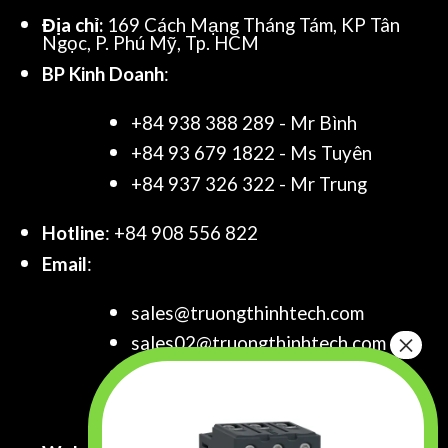
Địa chỉ:
169 Cách Mạng Tháng Tám, KP Tân
Ngọc, P. Phú Mỹ, Tp. HCM
BP Kinh Doanh
:
+84 938 388 289 - Mr Bình
+84 93 679 1822 - Ms Tuyên
+84 937 326 322 - Mr Trung
Hotline
: +84 908 556 822
Email
:
sales@truongthinhtech.com
sales02@truongthinhtech.com
sales03@truongthinhtech.com
info@truongthinhtech.com