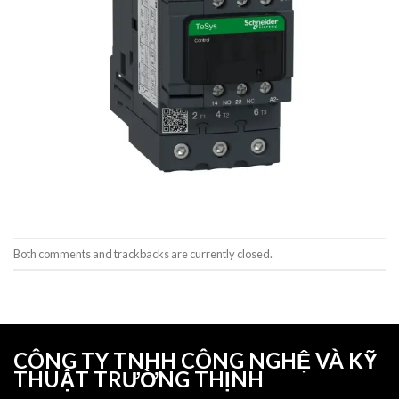
Both comments and trackbacks are currently closed.
CÔNG TY TNHH CÔNG NGHỆ VÀ KỸ
THUẬT TRƯỜNG THỊNH