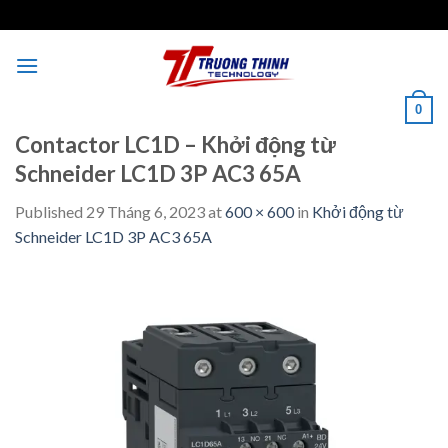
Skip
to
content
0
Contactor LC1D – Khởi động từ
Schneider LC1D 3P AC3 65A
Published
29 Tháng 6, 2023
at
600 × 600
in
Khởi động từ
Schneider LC1D 3P AC3 65A