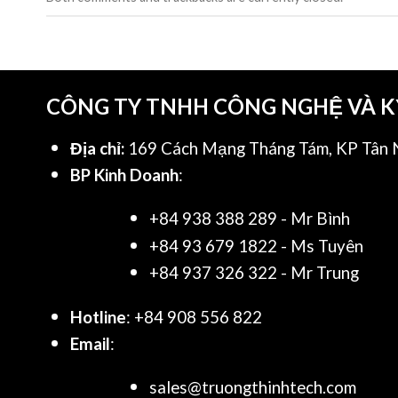
CÔNG TY TNHH CÔNG NGHỆ VÀ 
Địa chỉ:
169 Cách Mạng Tháng Tám, KP Tân N
BP Kinh Doanh
:
+84 938 388 289 - Mr Bình
+84 93 679 1822 - Ms Tuyên
+84 937 326 322 - Mr Trung
Hotline
: +84 908 556 822
Email
:
sales@truongthinhtech.com