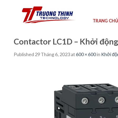
Skip
to
content
TRANG CH
Contactor LC1D – Khởi động
Published
29 Tháng 6, 2023
at
600 × 600
in
Khởi độ