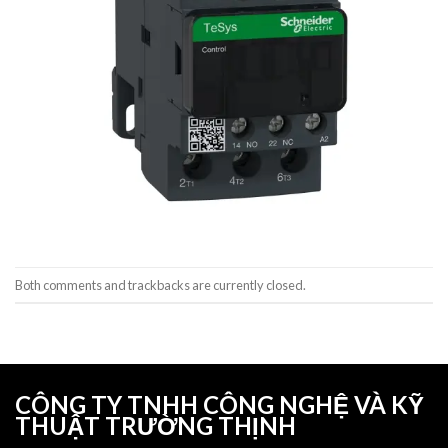
Both comments and trackbacks are currently closed.
CÔNG TY TNHH CÔNG NGHỆ VÀ KỸ
THUẬT TRƯỜNG THỊNH