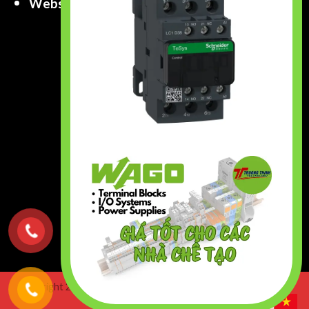
Website
:
www.truongthinhtech.com
www.components.com.vn
Copyright 2026 ©
Truong Thinh Technology & Engineering
Co.,Ltd. All right Reserved.