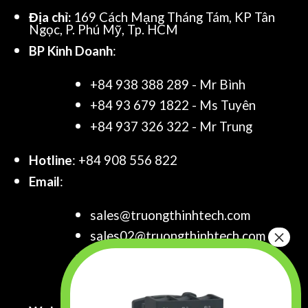
Địa chỉ:
169 Cách Mạng Tháng Tám, KP Tân
Ngọc, P. Phú Mỹ, Tp. HCM
BP Kinh Doanh
:
+84 938 388 289 - Mr Bình
+84 93 679 1822 - Ms Tuyên
+84 937 326 322 - Mr Trung
Hotline
: +84 908 556 822
Email
:
sales@truongthinhtech.com
sales02@truongthinhtech.com
sales03@truongthinhtech.com
info@truongthinhtech.com