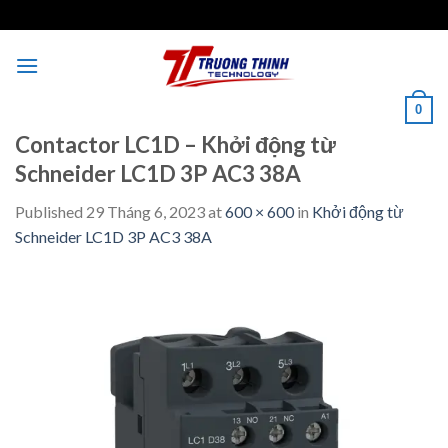
Skip
to
content
0
Contactor LC1D – Khởi động từ
Schneider LC1D 3P AC3 38A
Published
29 Tháng 6, 2023
at
600 × 600
in
Khởi động từ
Schneider LC1D 3P AC3 38A