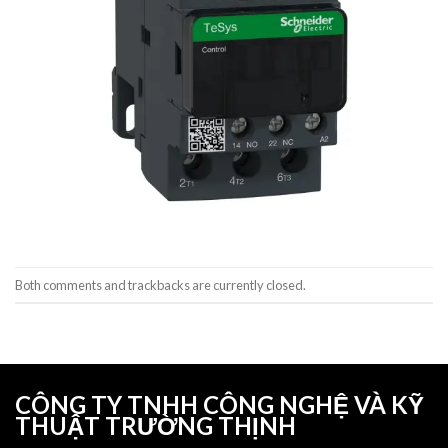
Both comments and trackbacks are currently closed.
CÔNG TY TNHH CÔNG NGHỆ VÀ KỸ
THUẬT TRƯỜNG THỊNH