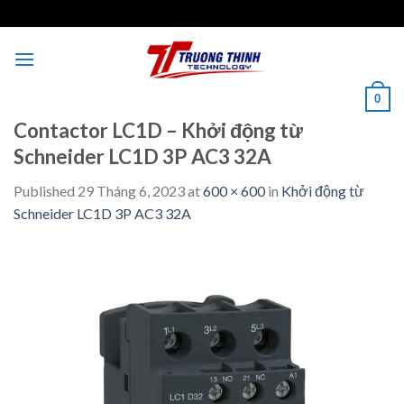
Skip
to
content
0
Contactor LC1D – Khởi động từ
Schneider LC1D 3P AC3 32A
Published
29 Tháng 6, 2023
at
600 × 600
in
Khởi động từ
Schneider LC1D 3P AC3 32A