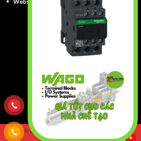
Website
:
www.truongthinhtech.com
www.components.com.vn
Copyright 2026 ©
Truong Thinh Technology & Engineering
Co.,Ltd. All right Reserved.