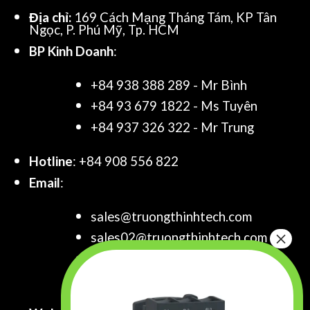
Địa chỉ:
169 Cách Mạng Tháng Tám, KP Tân
Ngọc, P. Phú Mỹ, Tp. HCM
BP Kinh Doanh
:
+84 938 388 289 - Mr Bình
+84 93 679 1822 - Ms Tuyên
+84 937 326 322 - Mr Trung
Hotline
: +84 908 556 822
Email
:
sales@truongthinhtech.com
sales02@truongthinhtech.com
sales03@truongthinhtech.com
info@truongthinhtech.com