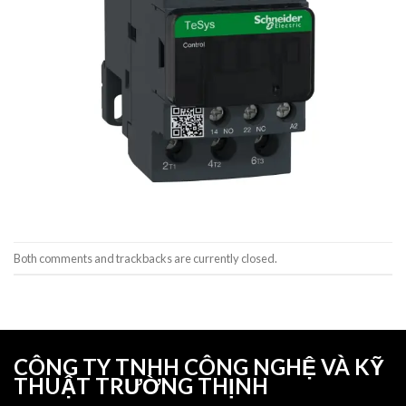
Both comments and trackbacks are currently closed.
CÔNG TY TNHH CÔNG NGHỆ VÀ KỸ
THUẬT TRƯỜNG THỊNH