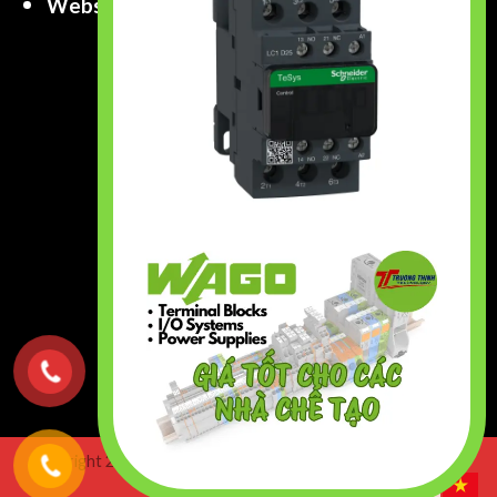
Website
:
www.truongthinhtech.com
www.components.com.vn
Copyright 2026 ©
Truong Thinh Technology & Engineering
Co.,Ltd. All right Reserved.