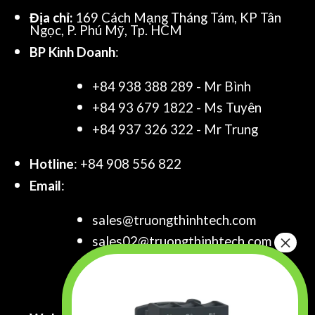
Địa chỉ:
169 Cách Mạng Tháng Tám, KP Tân
Ngọc, P. Phú Mỹ, Tp. HCM
BP Kinh Doanh
:
+84 938 388 289 - Mr Bình
+84 93 679 1822 - Ms Tuyên
+84 937 326 322 - Mr Trung
Hotline
: +84 908 556 822
Email
:
sales@truongthinhtech.com
sales02@truongthinhtech.com
sales03@truongthinhtech.com
info@truongthinhtech.com