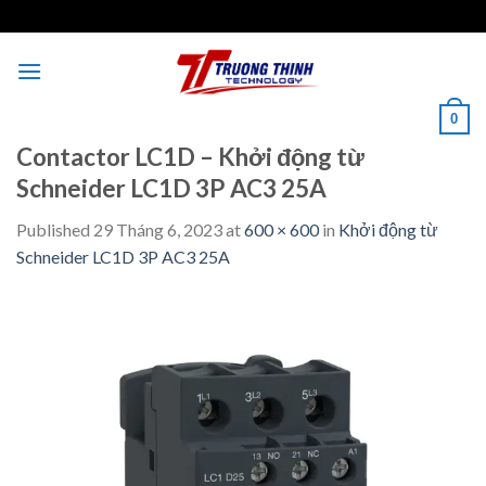
Skip
to
content
0
Contactor LC1D – Khởi động từ
Schneider LC1D 3P AC3 25A
Published
29 Tháng 6, 2023
at
600 × 600
in
Khởi động từ
Schneider LC1D 3P AC3 25A