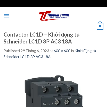
Skip
to
content
0
Contactor LC1D – Khởi động từ
Schneider LC1D 3P AC3 18A
Published
29 Tháng 6, 2023
at
600 × 600
in
Khởi động từ
Schneider LC1D 3P AC3 18A