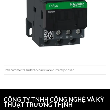
Both comments and trackbacks are currently closed.
CÔNG TY TNHH CÔNG NGHỆ VÀ KỸ
THUẬT TRƯỜNG THỊNH