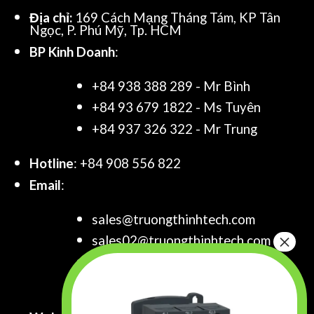
Địa chỉ:
169 Cách Mạng Tháng Tám, KP Tân
Ngọc, P. Phú Mỹ, Tp. HCM
BP Kinh Doanh
:
+84 938 388 289 - Mr Bình
+84 93 679 1822 - Ms Tuyên
+84 937 326 322 - Mr Trung
Hotline
: +84 908 556 822
Email
:
sales@truongthinhtech.com
sales02@truongthinhtech.com
sales03@truongthinhtech.com
info@truongthinhtech.com