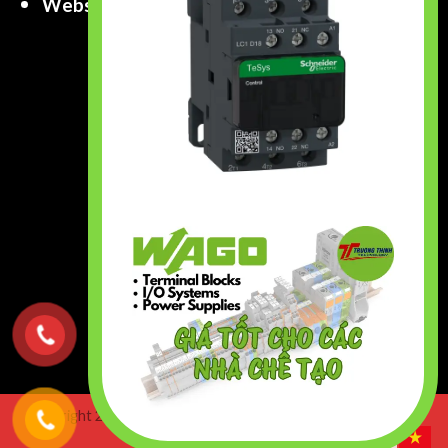
Website
:
www.truongthinhtech.com
www.components.com.vn
Copyright 2026 ©
Truong Thinh Technology & Engineering
Co.,Ltd. All right Reserved.