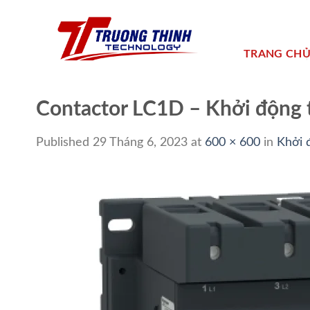
Skip
to
content
TRANG CH
Contactor LC1D – Khởi động
Published
29 Tháng 6, 2023
at
600 × 600
in
Khởi 