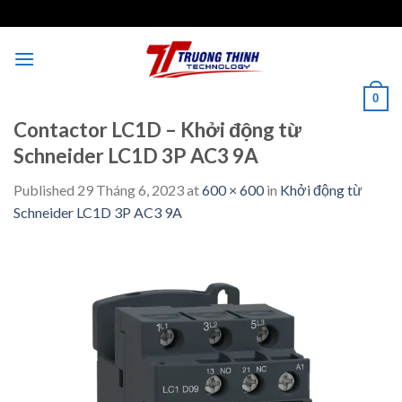
Skip
to
content
0
Contactor LC1D – Khởi động từ
Schneider LC1D 3P AC3 9A
Published
29 Tháng 6, 2023
at
600 × 600
in
Khởi động từ
Schneider LC1D 3P AC3 9A