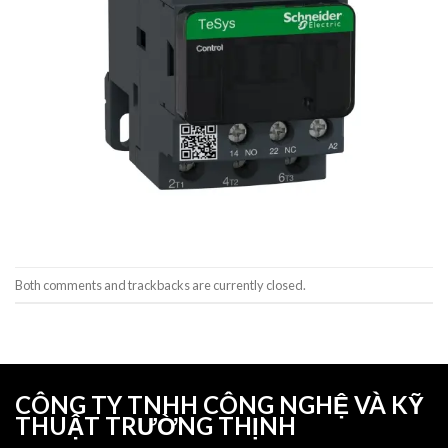
Both comments and trackbacks are currently closed.
CÔNG TY TNHH CÔNG NGHỆ VÀ KỸ
THUẬT TRƯỜNG THỊNH