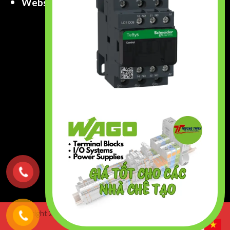
Website
:
www.truongthinhtech.com
www.components.com.vn
Copyright 2026 ©
Truong Thinh Technology & Engineering
Co.,Ltd. All right Reserved.