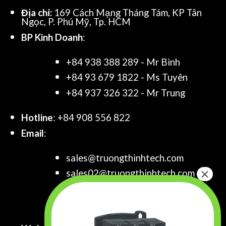
Địa chỉ:
169 Cách Mạng Tháng Tám, KP Tân
Ngọc, P. Phú Mỹ, Tp. HCM
BP Kinh Doanh
:
+84 938 388 289 - Mr Bình
+84 93 679 1822 - Ms Tuyên
+84 937 326 322 - Mr Trung
Hotline
: +84 908 556 822
Email
:
sales@truongthinhtech.com
sales02@truongthinhtech.com
sales03@truongthinhtech.com
info@truongthinhtech.com