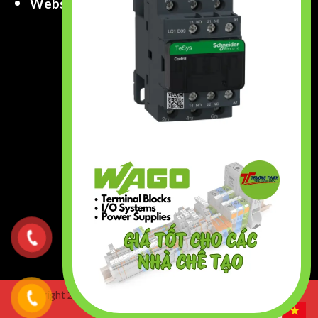
Website
:
www.truongthinhtech.com
www.components.com.vn
Copyright 2026 ©
Truong Thinh Technology & Engineering
Co.,Ltd. All right Reserved.