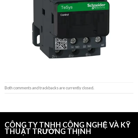
Both comments and trackbacks are currently closed.
CÔNG TY TNHH CÔNG NGHỆ VÀ KỸ
THUẬT TRƯỜNG THỊNH