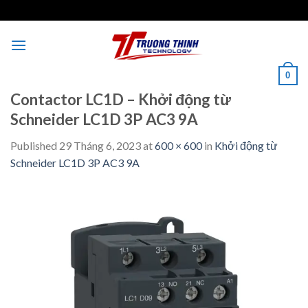
Skip
to
content
0
Contactor LC1D – Khởi động từ
Schneider LC1D 3P AC3 9A
Published
29 Tháng 6, 2023
at
600 × 600
in
Khởi động từ
Schneider LC1D 3P AC3 9A