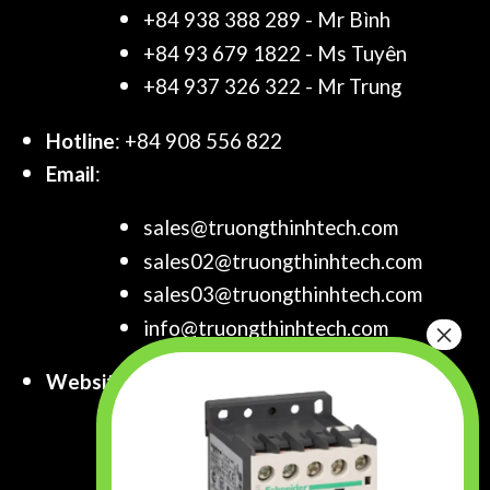
+84 938 388 289 - Mr Bình
+84 93 679 1822 - Ms Tuyên
+84 937 326 322 - Mr Trung
Hotline
: +84 908 556 822
Email
:
sales@truongthinhtech.com
sales02@truongthinhtech.com
sales03@truongthinhtech.com
info@truongthinhtech.com
Website
:
www.truongthinhtech.com
www.components.com.vn