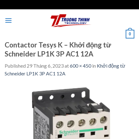
Skip
to
content
0
Contactor Tesys K – Khởi động từ
Schneider LP1K 3P AC1 12A
Published
29 Tháng 6, 2023
at
600 × 450
in
Khởi động từ
Schneider LP1K 3P AC1 12A