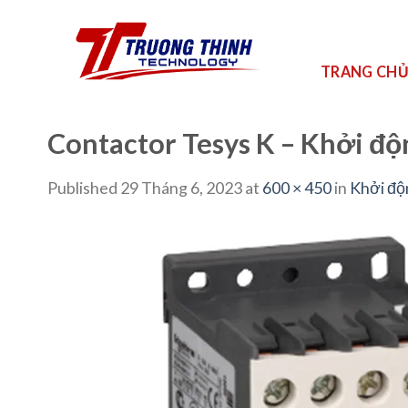
Skip
to
content
TRANG CH
Contactor Tesys K – Khởi đ
Published
29 Tháng 6, 2023
at
600 × 450
in
Khởi độ