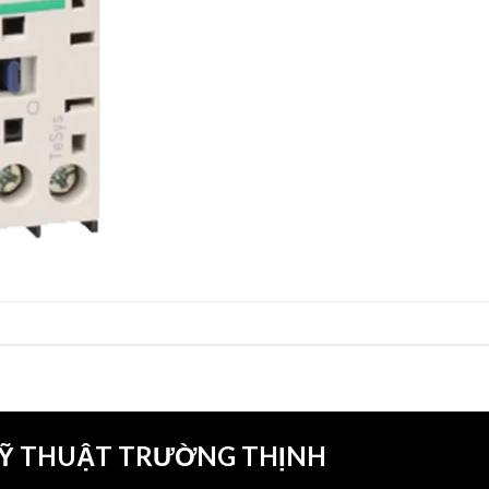
KỸ THUẬT TRƯỜNG THỊNH