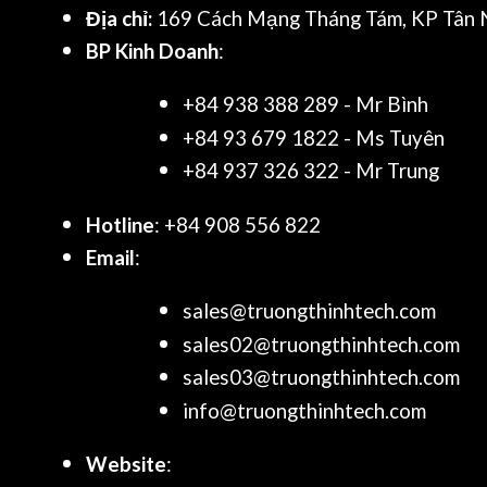
Địa chỉ:
169 Cách Mạng Tháng Tám, KP Tân N
BP Kinh Doanh
:
+84 938 388 289 - Mr Bình
+84 93 679 1822 - Ms Tuyên
+84 937 326 322 - Mr Trung
Hotline
: +84 908 556 822
Email
:
sales@truongthinhtech.com
sales02@truongthinhtech.com
sales03@truongthinhtech.com
info@truongthinhtech.com
Website
: