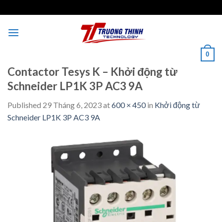
Skip
to
content
0
Contactor Tesys K – Khởi động từ
Schneider LP1K 3P AC3 9A
Published
29 Tháng 6, 2023
at
600 × 450
in
Khởi động từ
Schneider LP1K 3P AC3 9A