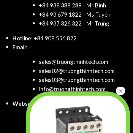
+84 938 388 289 - Mr Bình
+84 93 679 1822 - Ms Tuyên
+84 937 326 322 - Mr Trung
Hotline
: +84 908 556 822
Email
:
sales@truongthinhtech.com
sales02@truongthinhtech.com
sales03@truongthinhtech.com
info@truongthinhtech.com
Website
:
www.truongthinhtech.com
www.components.com.vn