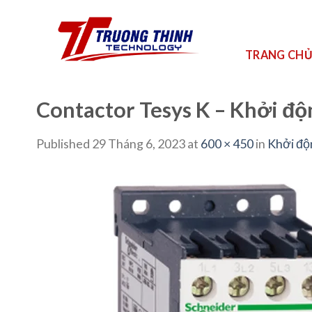
Skip
to
content
TRANG CH
Contactor Tesys K – Khởi đ
Published
29 Tháng 6, 2023
at
600 × 450
in
Khởi độ