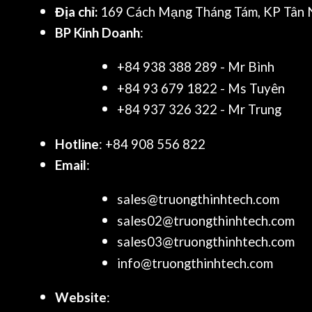
Địa chỉ:
169 Cách Mạng Tháng Tám, KP Tân N
BP Kinh Doanh
:
+84 938 388 289 - Mr Bình
+84 93 679 1822 - Ms Tuyên
+84 937 326 322 - Mr Trung
Hotline
: +84 908 556 822
Email
:
sales@truongthinhtech.com
sales02@truongthinhtech.com
sales03@truongthinhtech.com
info@truongthinhtech.com
Website
: