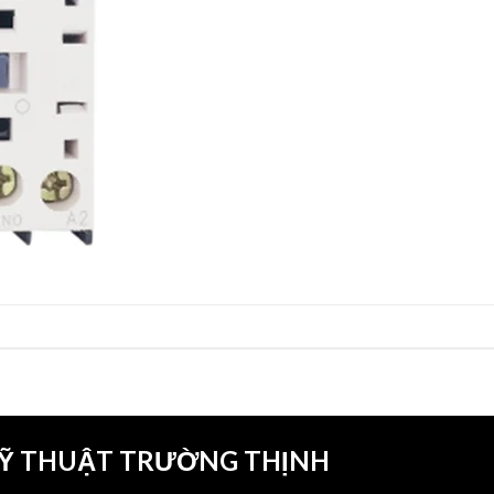
KỸ THUẬT TRƯỜNG THỊNH