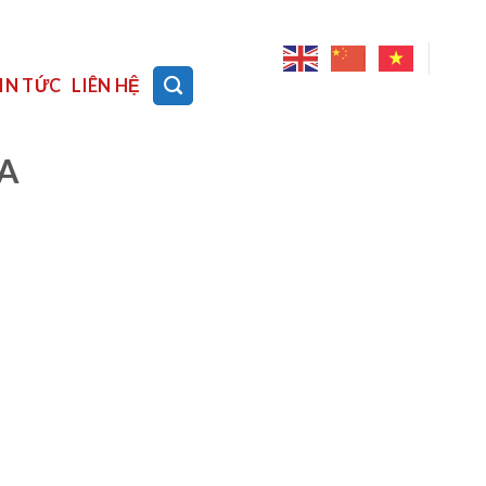
IN TỨC
LIÊN HỆ
6A