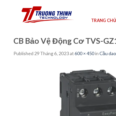
Skip
to
content
TRANG CH
CB Bảo Vệ Động Cơ TVS-GZ1 
Published
29 Tháng 6, 2023
at
600 × 450
in
Cầu dao