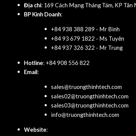
Địa chỉ:
169 Cách Mạng Tháng Tám, KP Tân N
BP Kinh Doanh
:
+84 938 388 289 - Mr Bình
+84 93 679 1822 - Ms Tuyên
+84 937 326 322 - Mr Trung
Hotline
: +84 908 556 822
Email
:
sales@truongthinhtech.com
sales02@truongthinhtech.com
sales03@truongthinhtech.com
info@truongthinhtech.com
Website
: