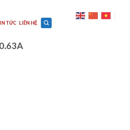
IN TỨC
LIÊN HỆ
-0.63A