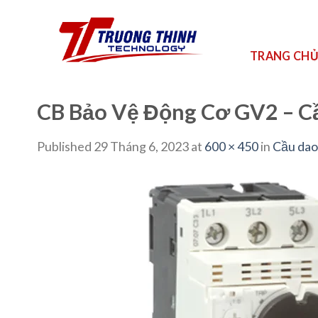
Skip
to
content
TRANG CH
CB Bảo Vệ Động Cơ GV2 – Cầ
Published
29 Tháng 6, 2023
at
600 × 450
in
Cầu dao