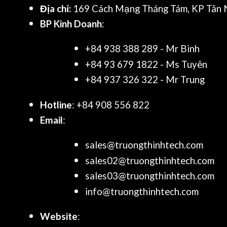
Địa chỉ:
169 Cách Mạng Tháng Tám, KP Tân N
BP Kinh Doanh
:
+84 938 388 289 - Mr Bình
+84 93 679 1822 - Ms Tuyên
+84 937 326 322 - Mr Trung
Hotline
: +84 908 556 822
Email
:
sales@truongthinhtech.com
sales02@truongthinhtech.com
sales03@truongthinhtech.com
info@truongthinhtech.com
Website
: