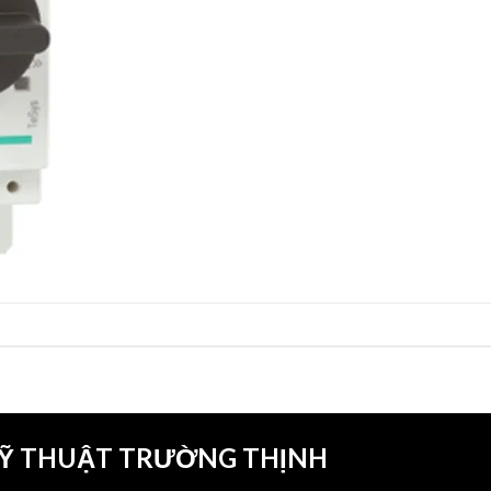
KỸ THUẬT TRƯỜNG THỊNH