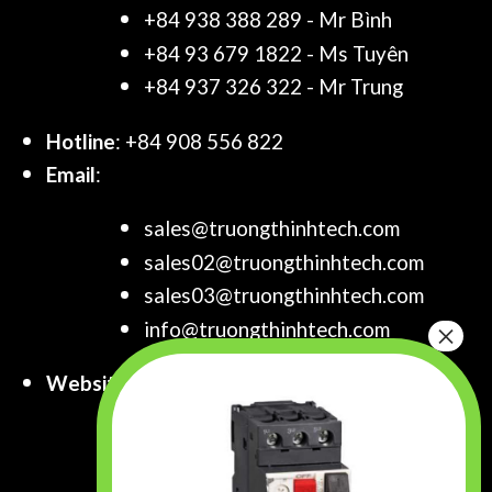
+84 938 388 289 - Mr Bình
+84 93 679 1822 - Ms Tuyên
+84 937 326 322 - Mr Trung
Hotline
: +84 908 556 822
Email
:
sales@truongthinhtech.com
sales02@truongthinhtech.com
sales03@truongthinhtech.com
info@truongthinhtech.com
Website
:
www.truongthinhtech.com
www.components.com.vn