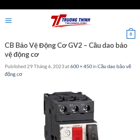
Skip
to
content
0
CB Bảo Vệ Động Cơ GV2 – Cầu dao bảo
vệ động cơ
Published
29 Tháng 6, 2023
at
600 × 450
in
Cầu dao bảo vệ
động cơ